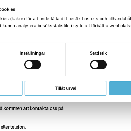
 gällande försäkringsvillkor.
cookies
es (kakor) för att underlätta ditt besök hos oss och tillhandahåll
 kunna analysera besöksstatistik, i syfte att förbättra webbplats
n digitalt kan du skicka in en
Inställningar
Statistik
ickar till:
Tillåt urval
 välkommen att kontakta oss på
ller telefon.