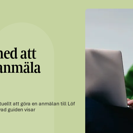
ed att
 anmäla
uellt att göra en anmälan till Löf
vad guiden visar