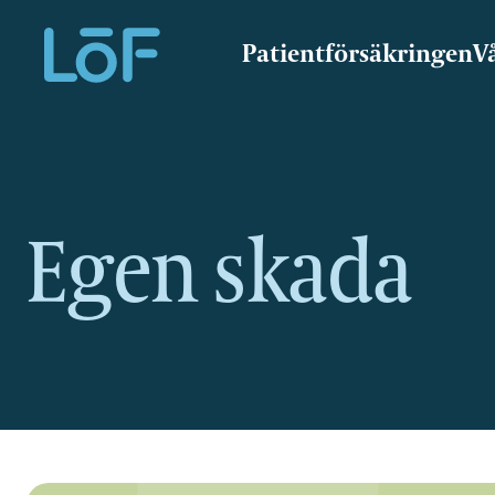
Patientförsäkringen
V
Direkt
till
sidans
innehåll
Egen skada