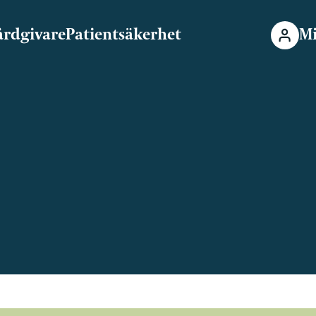
årdgivare
Patientsäkerhet
Mi