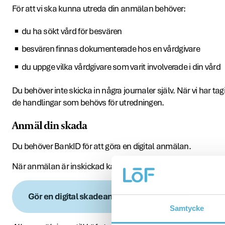
För att vi ska kunna utreda din anmälan behöver:
du ha sökt vård för besvären
besvären finnas dokumenterade hos en vårdgivare
du uppge vilka vårdgivare som varit involverade i din vård
Du behöver inte skicka in några journaler själv. När vi har ta
de handlingar som behövs för utredningen.
Anmäl din skada
Du behöver BankID för att göra en digital anmälan.
När anmälan är inskickad kan du följa ditt ärende via Mina s
Gör en digital skadeanmälan
Samtycke