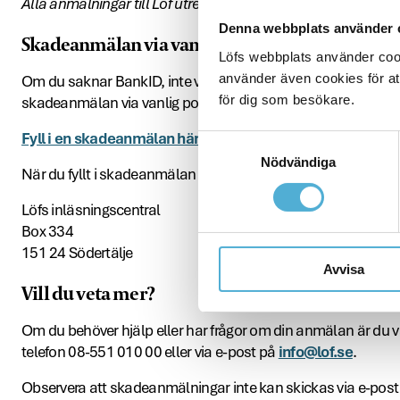
Alla anmälningar till Löf utreds enligt patientskadelagen och
Denna webbplats använder 
Skadeanmälan via vanlig post
Löfs webbplats använder cooki
använder även cookies för att
Om du saknar BankID, inte vill eller kan göra en skadeanmäla
för dig som besökare.
skadeanmälan via vanlig post.
Fyll i en skadeanmälan här
Samtyckesval
Nödvändiga
När du fyllt i skadeanmälan skriver du ut, skriver under och sk
Löfs inläsningscentral
Box 334
151 24 Södertälje
Avvisa
Vill du veta mer?
Om du behöver hjälp eller har frågor om din anmälan är du
telefon 08-551 010 00 eller via e-post på
info@lof.se
.
Observera att skadeanmälningar inte kan skickas via e-post e