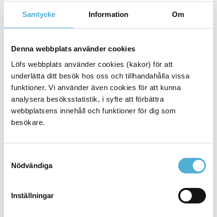
Alla anmälningar till Löf utreds enligt patientskadelagen
Samtycke
Information
Om
och gällande försäkringsvillkor.
Skadeanmälan via vanlig post
Denna webbplats använder cookies
Om du saknar BankID, inte vill eller kan göra en
Löfs webbplats använder cookies (kakor) för att
skadeanmälan digitalt kan du skicka in en
underlätta ditt besök hos oss och tillhandahålla vissa
skadeanmälan via vanlig post.
funktioner. Vi använder även cookies för att kunna
analysera besöksstatistik, i syfte att förbättra
Fyll i en skadeanmälan här
webbplatsens innehåll och funktioner för dig som
besökare.
När du fyllt i skadeanmälan skriver du ut, skriver under
och skickar till:
Löfs inläsningscentral
Samtyckesval
Nödvändiga
Box 334
151 24 Södertälje
Inställningar
Vill du veta mer?