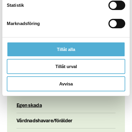
Om du behöver hjälp eller har frågor om din anmälan är
Statistik
du välkommen att kontakta oss på telefon 08-551 010
00 eller via e-post på
info@lof.se
.
Marknadsföring
Observera att skadeanmälningar inte kan skickas via e-
post eller telefon.
Tillåt alla
Skriv ut
Navigera till
Tillåt urval
Avvisa
Anmäl en skada
Egen skada
Vårdnadshavare/förälder