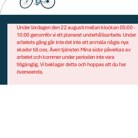
Under lördagen den 22 augusti mellan klockan 05:00 -
10:00 genomför vi ett planerat underhållsarbete. Under
Kontakt
arbetets gång går inte det inte att anmäla några nya
skador till oss. Även tjänsten Mina sidor påverkas av
Om du redan har ett ärende hos oss kan du skicka
arbetet och kommer under perioden inte vara
ett meddelande till din handläggare direkt i ditt
tillgänglig. Vi beklagar detta och hoppas att du har
ärende via Mina sidor.
överseende.
Telefon
Våra ordinarie telefontider,
helgfria vardagar, är kl. 9.00-15.00
08-551 010 00
Om oss
Om oss