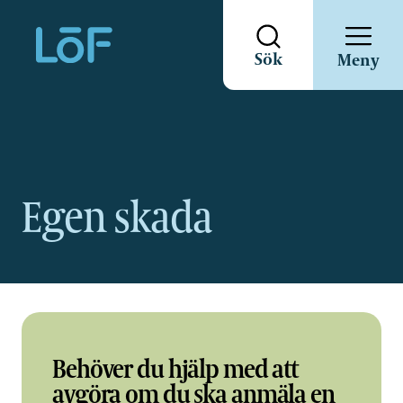
Direkt
Sök
Meny
till
sidans
innehåll
Egen skada
Behöver du hjälp med att
avgöra om du ska anmäla en