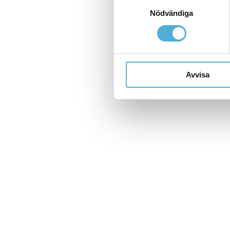
Samtyckesval
Nödvändiga
Avvisa