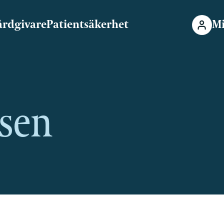
årdgivare
Patientsäkerhet
Mi
sen