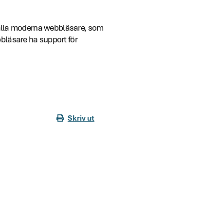
i alla moderna webbläsare, som
bläsare ha support för
Skriv ut