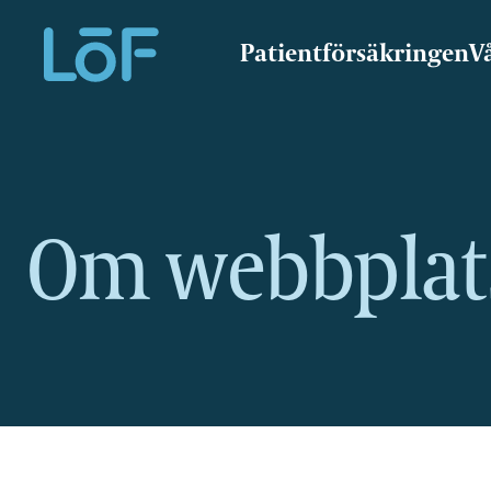
Patientförsäkringen
V
Direkt
till
sidans
innehåll
Om webbplat