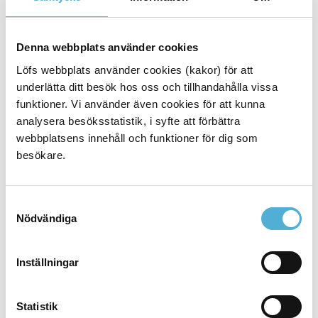
Ledarskap för patientsäkerhet
Denna webbplats använder cookies
Att skriva och hantera PM/riktlinjer
Löfs webbplats använder cookies (kakor) för att
underlätta ditt besök hos oss och tillhandahålla vissa
Film om patientsäkerhet och
funktioner. Vi använder även cookies för att kunna
medarbetarskap
analysera besöksstatistik, i syfte att förbättra
webbplatsens innehåll och funktioner för dig som
Film om patientsäkerhet och
besökare.
ledarskap
Föreläsningar
Samtyckesval
Nödvändiga
Forskning
Inställningar
Länkar om patientsäkerhet
Statistik
Kontakt patientsäkerhet