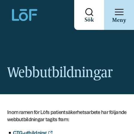
Direkt
Sök
Meny
till
sidans
innehåll
Webbutbildningar
Inom ramen för Löfs patientsäkerhetsarbete har följande
webbutbildningar tagits fram:
CTG-utbildning