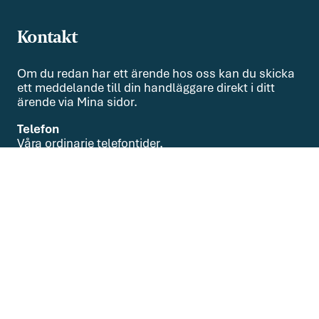
Kontakt
Om du redan har ett ärende hos oss kan du skicka
ett meddelande till din handläggare direkt i ditt
ärende via Mina sidor.
Telefon
Våra ordinarie telefontider,
helgfria vardagar, är kl. 9.00-15.00
08-551 010 00
Om oss
Om oss
Kontakta oss
Lediga jobb