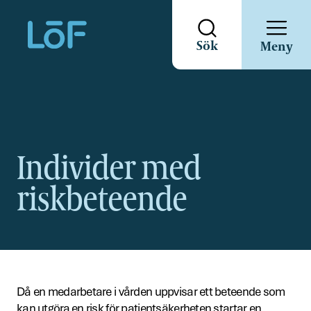
Direkt
Sök
Meny
till
sidans
innehåll
Individer med
riskbeteende
Då en medarbetare i vården uppvisar ett beteende som
kan utgöra en risk för patientsäkerheten startar en