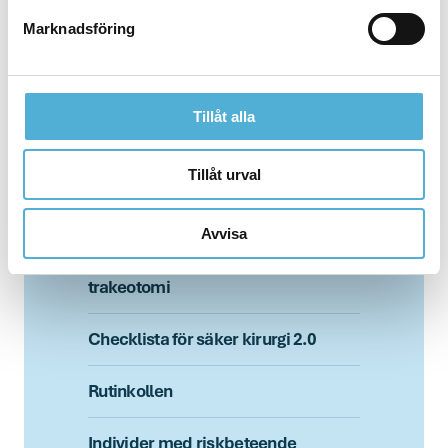
Det andra offret
Marknadsföring
Händelseanalys
Risk och riskhantering
Tillåt alla
Säkerhetskultur
Tillåt urval
NEWS2/PEWS
Avvisa
Nationella rekommendationer för
trakeotomi
Checklista för säker kirurgi 2.0
Rutinkollen
Individer med riskbeteende