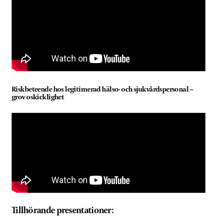
Riskbeteende hos legitimerad hälso- och sjukvårdspersonal –
grov oskicklighet
Tillhörande presentationer: