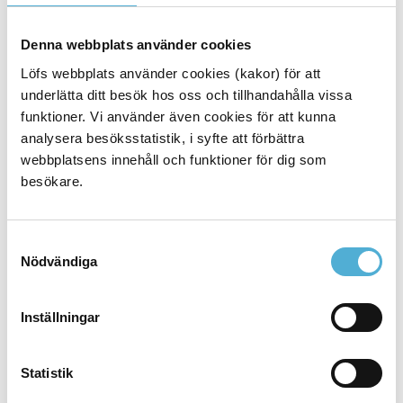
Varför arbeta skadeförebyggande
Denna webbplats använder cookies
Löfs webbplats använder cookies (kakor) för att
Vårt skadeförebyggande arbete
underlätta ditt besök hos oss och tillhandahålla vissa
funktioner. Vi använder även cookies för att kunna
PRISS
analysera besöksstatistik, i syfte att förbättra
webbplatsens innehåll och funktioner för dig som
Säker Förlossningsvård
besökare.
Säker Sepsisvård
Samtyckesval
Säker Suicidprevention
Nödvändiga
Säker Traumavård
Inställningar
SBAR
Statistik