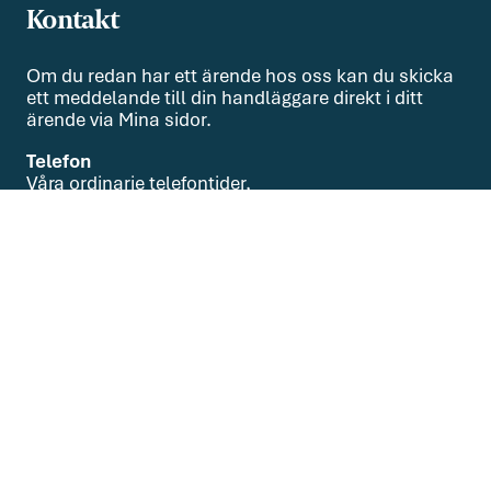
Kontakt
Om du redan har ett ärende hos oss kan du skicka
ett meddelande till din handläggare direkt i ditt
ärende via Mina sidor.
Telefon
Våra ordinarie telefontider,
helgfria vardagar, är kl. 9.00-15.00
08-551 010 00
Om oss
Om oss
Kontakta oss
Lediga jobb
Nyhetsarkiv