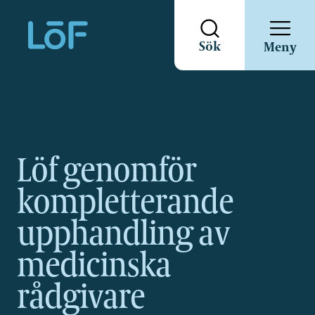
Direkt
Sök
Meny
till
sidans
innehåll
Löf genomför
kompletterande
upphandling av
medicinska
rådgivare