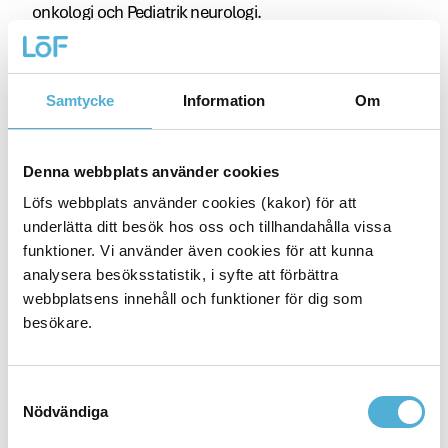
onkologi och Pediatrik neurologi.
Löfs medicinska rådgivare bistår Löf med skriftliga
utlåtanden om en anmäld skada uppfyller kriterierna
för ersättning, samt agerar rådgivande i
Samtycke
Information
Om
skaderegleringsärenden.
Vidare information om upphandlingen återfinns via
Denna webbplats använder cookies
https://www.lof.se/mr
Löfs webbplats använder cookies (kakor) för att
underlätta ditt besök hos oss och tillhandahålla vissa
Skriv ut
funktioner. Vi använder även cookies för att kunna
analysera besöksstatistik, i syfte att förbättra
webbplatsens innehåll och funktioner för dig som
besökare.
Samtyckesval
Nödvändiga